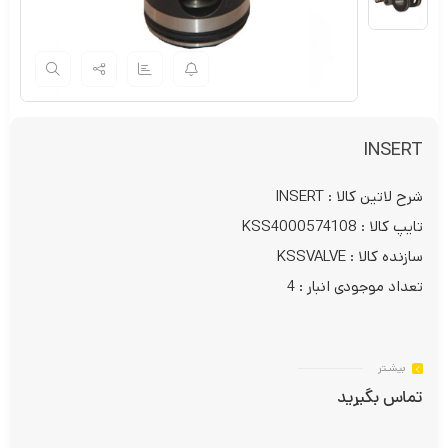
INSERT
شرح لاتین کالا : INSERT
تایپ کالا : KSS4000574108
سازنده کالا : KSSVALVE
تعداد موجودی انبار : 4
بیشـتر
تماس بگیرید