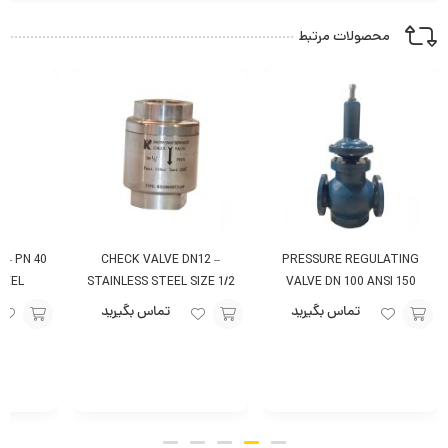
محصولات مرتبط
 – PN 40
CHECK VALVE DN12 –
PRESSURE REGULATING
EEL)
STAINLESS STEEL SIZE 1/2
VALVE DN 100 ANSI 150
PN25
تماس بگیرید
تماس بگیرید
افزودن
افزودن
افزودن
به
به
به
سبد
سبد
سبد