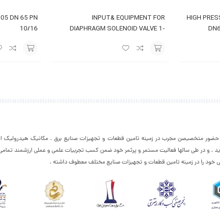
105 DN 65 PN
INPUT& EQUIPMENT FOR
HIGH PRES
10/16
DIAPHRAGM SOLENOID VALVE 1-
DN6
110V 50HZ
افزودن
افزودن
به
به
سبد
سبد
با حضور متخصیصن مجرب در زمینه تامین قطعات و تجهیزات صنایع برق . مکانیک هیدرولیک الک
د . و در طی سالها فعالیت مستمر و پرثمر خود ضمن کسب تجربیات علمی و عملی ارزشمند تمام
ی خود را در زمینه تامین قطعات و تجهیزات صنایع مختلف معطوف داشته .