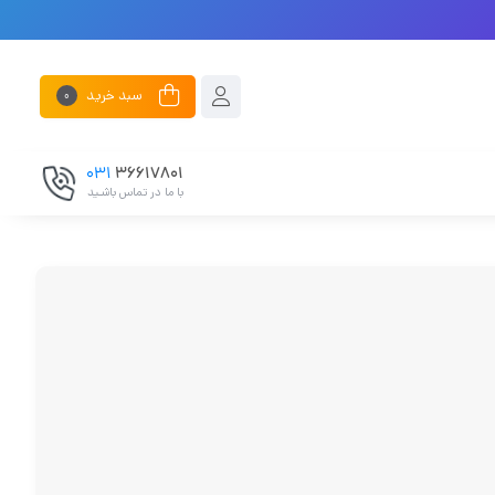
سبد خرید
0
031
۳۶۶۱۷۸۰۱
با ما در تماس باشـید