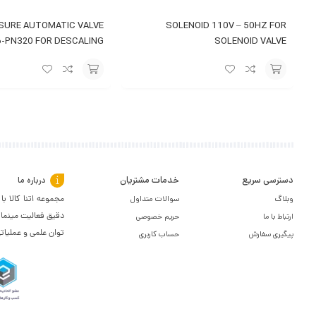
SURE AUTOMATIC VALVE
SOLENOID 110V – 50HZ FOR
-PN320 FOR DESCALING
SOLENOID VALVE
SYSTEM
افزودن
افزودن
به
به
سبد
سبد
دسترسی سریع
خدمات مشتریان
درباره ما
وبلاگ
سوالات متداول
مجموعه اتنا کالا 
دقیق فعالیت مینمای
ارتباط با ما
حریم خصوصی
توان علمی و عملیات
پیگیری سفارش
حساب کاربری