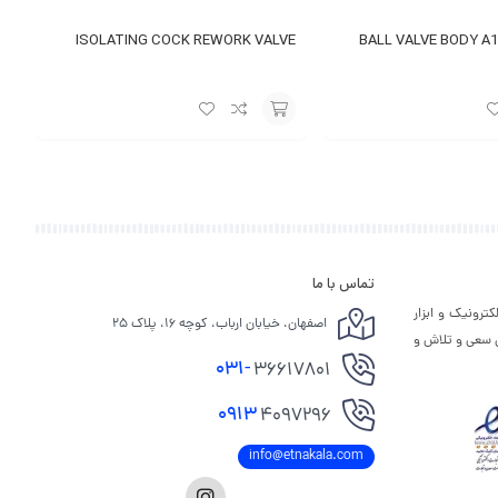
ISOLATING COCK REWORK VALVE
BALL VALVE BODY A
افزودن
به
سبد
تماس با ما
ترونیک و ابزار
اصفهان، خیابان ارباب، کوچه ۱۶، پلاک ۲۵
ی سعی و تلاش و
031-
36617801
0913
4097296
info@etnakala.com