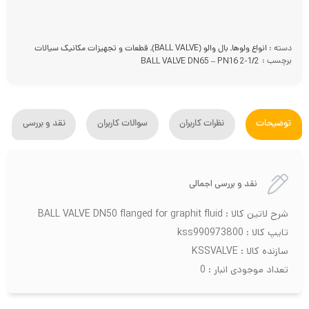
دسته :
انواع ولوها
,
بال والو (BALL VALVE)
,
قطعات و تجهیزات مکانیک سیالات
برچسب :
BALL VALVE DN65 – PN16 2-1/2
توضیحات
نظرات کاربران
سوالات کاربران
نقد و بررسی
نقد و بررسی اجمالی
شرح لاتین کالا : BALL VALVE DN50 flanged for graphit fluid
تایپ کالا : kss990973800
سازنده کالا : KSSVALVE
تعداد موجودی انبار : 0