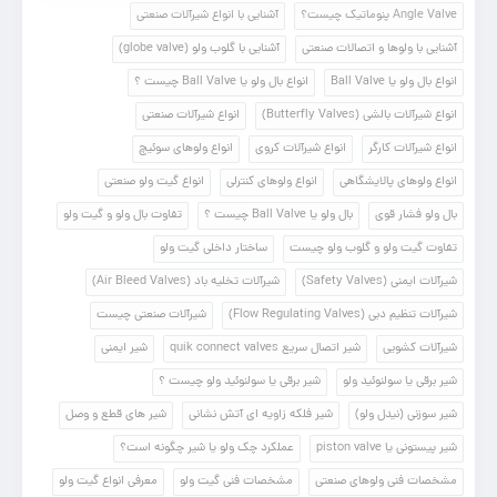
Angle Valve پنوماتیک چیست؟
آشنایی با انواع شیرآلات صنعتی
آشنایی با ولوها و اتصالات صنعتی
آشنایی با گلوب ولو (globe valve)
انواع بال ولو یا Ball Valve
انواع بال ولو یا Ball Valve چیست ؟
انواع شیرآلات بالشی (Butterfly Valves)
انواع شیرآلات صنعتی
انواع شیرآلات کارگر
انواع شیرآلات کروی
انواع ولوهای سوئیچ
انواع ولوهای پالایشگاهی
انواع ولوهای کنترلی
انواع گیت ولو صنعتی
بال ولو فشار قوی
بال ولو یا Ball Valve چیست ؟
تفاوت بال ولو و گیت ولو
تفاوت گیت ولو و گلوب ولو چیست
ساختار داخلی گیت ولو
شیرآلات ایمنی (Safety Valves)
شیرآلات تخلیه باد (Air Bleed Valves)
شیرآلات تنظیم دبی (Flow Regulating Valves)
شیرآلات صنعتی چیست
شیرآلات کشویی
شیر اتصال سریع quik connect valves
شیر ایمنی
شیر برقی یا سولنوئید ولو
شیر برقی یا سولنوئید ولو چیست ؟
شیر سوزنی (نیدل ولو)
شیر فلکه زاویه ای آتش نشانی
شیر های قطع و وصل
شیر پیستونی یا piston valve
عملکرد چک ولو یا شیر چگونه است؟
مشخصات فنی ولوهای صنعتی
مشخصات فنی گیت ولو
معرفی انواع گیت ولو