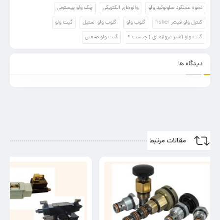
نحوه عملکرد سلونوئید ولو
والوهای الکتریکی
چک ولو پیستونی
کنترل ولو فیشر fisher
گلوب ولو
گلوب ولو استیل
گیت ولو
گیت ولو (شیر دروازه ای ) چیست ؟
گیت ولو صنعتی
دیدگاه ها
مقالات مرتبط