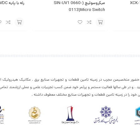
XCK-T145
میکروسوئیچ (SIN-UV1 0660-
رله با پایه RELAY WITH BASE 24VDC
0113)Micro Switch
افزودن
افزودن
به
به
سبد
سبد
با حضور متخصیصن مجرب در زمینه تامین قطعات و تجهیزات صنایع برق . مکانیک هیدرولیک الک
د . و در طی سالها فعالیت مستمر و پرثمر خود ضمن کسب تجربیات علمی و عملی ارزشمند تمام
ی خود را در زمینه تامین قطعات و تجهیزات صنایع مختلف معطوف داشته .