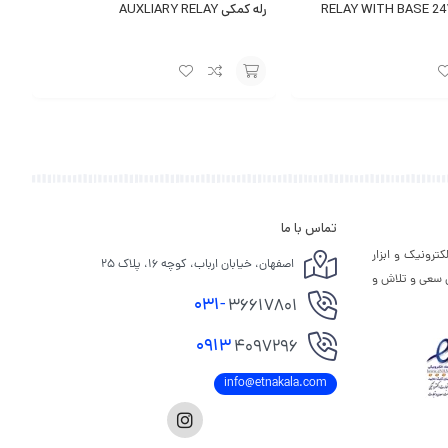
رله کمکی AUXLIARY RELAY
افزودن
به
سبد
تماس با ما
ترونیک و ابزار
اصفهان، خیابان ارباب، کوچه ۱۶، پلاک ۲۵
ی سعی و تلاش و
031-
36617801
0913
4097296
info@etnakala.com