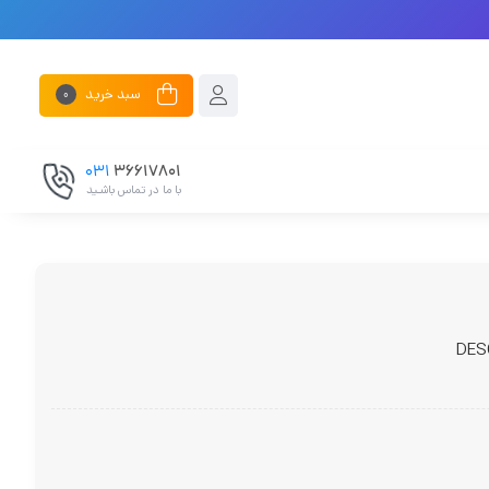
سبد خرید
0
031
۳۶۶۱۷۸۰۱
با ما در تماس باشـید
DES