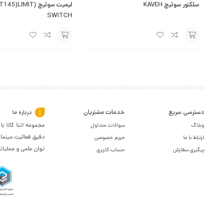
سلکتور سوئیچ KAVEH
لیمیت سوئیچ ()LIMIT
SWITCH
افزودن
افزودن
به
به
سبد
سبد
دسترسی سریع
خدمات مشتریان
درباره ما
وبلاگ
سوالات متداول
مجموعه اتنا کالا 
دقیق فعالیت مینمای
ارتباط با ما
حریم خصوصی
توان علمی و عملیات
پیگیری سفارش
حساب کاربری