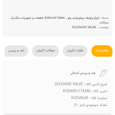
دسته :
انواع ولوها
,
سولونوئید ولو – Solenoid Valve
,
قطعات و تجهیزات مکانیک
سیالات
برچسب :
SOLENOID VALVE
توضیحات
نظرات کاربران
سوالات کاربران
نقد و بررسی
نقد و بررسی اجمالی
شرح لاتین کالا : SOLENOID VALVE
تایپ کالا : KSS4001174346
سازنده کالا : KSSVALVE
تعداد موجودی انبار : 0