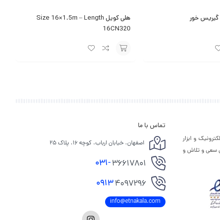
گیریس خور
هلی کویل Size 16×1.5m – Length
16CN320
افزودن
به
سبد
تماس با ما
ترونیک و ابزار
اصفهان، خیابان ارباب، کوچه ۱۶، پلاک ۲۵
ی سعی و تلاش و
031-
36617801
0913
4097296
info@etnakala.com