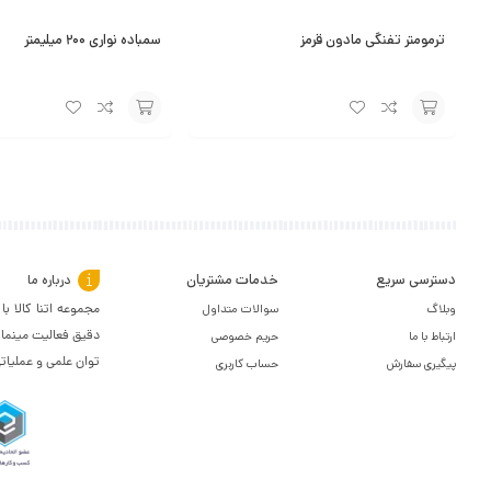
ترمومتر تفنگی مادون قرمز
سمباده نواری ۲۰۰ میلیمتر
افزودن
افزودن
به
به
سبد
سبد
دسترسی سریع
خدمات مشتریان
درباره ما
وبلاگ
سوالات متداول
مجموعه اتنا کالا 
دقیق فعالیت مینمای
ارتباط با ما
حریم خصوصی
توان علمی و عملیات
پیگیری سفارش
حساب کاربری