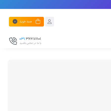
سبد خرید
0
031
۳۶۶۱۷۸۰۱
با ما در تماس باشـید