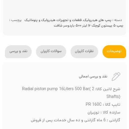
دسته :
پمپ های هیدرولیک
,
قطعات و تجهیزات هیدرولیک و پنوماتیک
برچسب :
پمپ ۵ پیستون کوچک ۱۶ لیتر ۵۰۰ باردوسر شافت
توضیحات
نظرات کاربران
سوالات کاربران
نقد و بررسی
نقد و بررسی اجمالی
شرح لاتین کالا: Radial piston pump 16Liters 500 Bar( 2
Shafts)
تایپ کالا : PR 160C
سازنده کالا : توزیران
گارانتی : 6 ماه گارانتی و ده سال خدمات پس از فروش