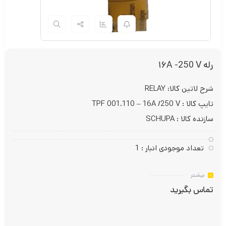
رله ۱۶A -250 V
شرح لاتین کالا: RELAY
تایپ کالا : TPF 001.110 – 16A /250 V
سازنده کالا : SCHUPA
تعداد موجودی انبار : 1
بیشـتر
تماس بگیرید