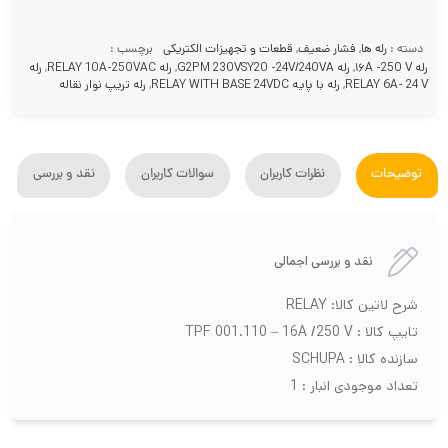
دسته :
رله ها
,
فشار ضعیف
,
قطعات و تجهیزات الکتریکی
برچسب :
رله ۱۶A -250 V
,
رله G2PM 230VSY20 -24V/240VA
,
رله RELAY 10A-250VAC
,
رله
RELAY 6A- 24 V
,
رله با پایه RELAY WITH BASE 24VDC
,
رله تریپ نوار نقاله
توضیحات
نظرات کاربران
سوالات کاربران
نقد و بررسی
نقد و بررسی اجمالی
شرح لاتین کالا: RELAY
تایپ کالا : TPF 001.110 – 16A /250 V
سازنده کالا : SCHUPA
تعداد موجودی انبار : 1