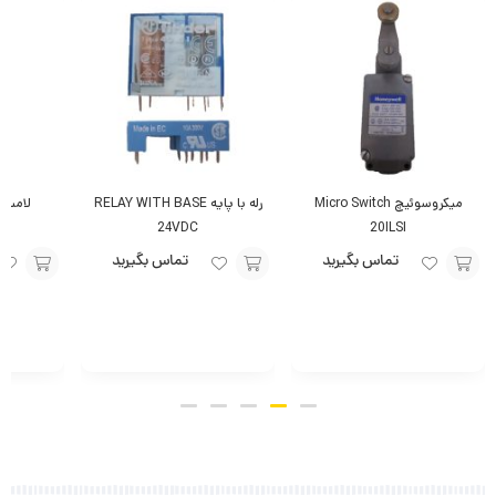
میکروسوئیچ Micro Switch
رله با پایه RELAY WITH BASE
لامپ Lamp 1000Watt
24VDC
20ILSI
تماس بگیرید
تماس بگیرید
افزودن
افزودن
افزودن
به
به
به
سبد
سبد
سبد