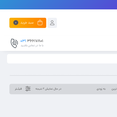
سبد خرید
0
031
۳۶۶۱۷۸۰۱
با ما در تماس باشـید
فیلـتر
رین
به زودی
در حال نمایش 2 نتیجه