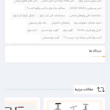
شیر سوزنی (نیدل ولو)
شیر فلکه زاویه ای آتش نشانی
شیر های قطع و وصل
شیر پیستونی یا piston valve
عملکرد چک ولو یا شیر چگونه است؟
مشخصات فنی ولوهای صنعتی
مشخصات فنی گیت ولو
معرفی انواع گیت ولو
نحوه عملکرد سلونوئید ولو
والوهای الکتریکی
چک ولو پیستونی
کنترل ولو فیشر fisher
گلوب ولو
گلوب ولو استیل
گیت ولو
گیت ولو (شیر دروازه ای ) چیست ؟
گیت ولو صنعتی
دیدگاه ها
مقالات مرتبط