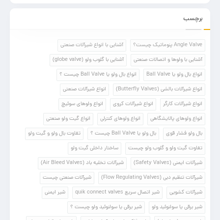
برچسب
Angle Valve پنوماتیک چیست؟
آشنایی با انواع شیرآلات صنعتی
آشنایی با ولوها و اتصالات صنعتی
آشنایی با گلوب ولو (globe valve)
انواع بال ولو یا Ball Valve
انواع بال ولو یا Ball Valve چیست ؟
انواع شیرآلات بالشی (Butterfly Valves)
انواع شیرآلات صنعتی
انواع شیرآلات کارگر
انواع شیرآلات کروی
انواع ولوهای سوئیچ
انواع ولوهای پالایشگاهی
انواع ولوهای کنترلی
انواع گیت ولو صنعتی
بال ولو فشار قوی
بال ولو یا Ball Valve چیست ؟
تفاوت بال ولو و گیت ولو
تفاوت گیت ولو و گلوب ولو چیست
ساختار داخلی گیت ولو
شیرآلات ایمنی (Safety Valves)
شیرآلات تخلیه باد (Air Bleed Valves)
شیرآلات تنظیم دبی (Flow Regulating Valves)
شیرآلات صنعتی چیست
شیرآلات کشویی
شیر اتصال سریع quik connect valves
شیر ایمنی
شیر برقی یا سولنوئید ولو
شیر برقی یا سولنوئید ولو چیست ؟