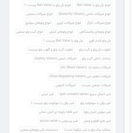
انواع بال ولو یا Ball Valve
انواع بال ولو یا Ball Valve چیست ؟
انواع شیرآلات بالشی (Butterfly Valves)
انواع شیرآلات صنعتی
انواع شیرآلات کارگر
انواع شیرآلات کروی
انواع ولوهای سوئیچ
انواع ولوهای پالایشگاهی
انواع ولوهای کنترلی
انواع گیت ولو صنعتی
بال ولو فشار قوی
بال ولو یا Ball Valve چیست ؟
تفاوت بال ولو و گیت ولو
تفاوت گیت ولو و گلوب ولو چیست
ساختار داخلی گیت ولو
شیرآلات ایمنی (Safety Valves)
شیرآلات تخلیه باد (Air Bleed Valves)
شیرآلات تنظیم دبی (Flow Regulating Valves)
شیرآلات صنعتی چیست
شیرآلات کشویی
شیر اتصال سریع quik connect valves
شیر ایمنی
شیر برقی یا سولنوئید ولو
شیر برقی یا سولنوئید ولو چیست ؟
شیر سوزنی (نیدل ولو)
شیر فلکه زاویه ای آتش نشانی
شیر های قطع و وصل
شیر پیستونی یا piston valve
عملکرد چک ولو یا شیر چگونه است؟
مشخصات فنی ولوهای صنعتی