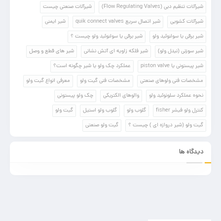
شیرآلات تنظیم دبی (Flow Regulating Valves)
شیرآلات صنعتی چیست
شیرآلات کشویی
شیر اتصال سریع quik connect valves
شیر ایمنی
شیر برقی یا سولنوئید ولو
شیر برقی یا سولنوئید ولو چیست ؟
شیر سوزنی (نیدل ولو)
شیر فلکه زاویه ای آتش نشانی
شیر های قطع و وصل
شیر پیستونی یا piston valve
عملکرد چک ولو یا شیر چگونه است؟
مشخصات فنی ولوهای صنعتی
مشخصات فنی گیت ولو
معرفی انواع گیت ولو
نحوه عملکرد سلونوئید ولو
والوهای الکتریکی
چک ولو پیستونی
کنترل ولو فیشر fisher
گلوب ولو
گلوب ولو استیل
گیت ولو
گیت ولو (شیر دروازه ای ) چیست ؟
گیت ولو صنعتی
دیدگاه ها