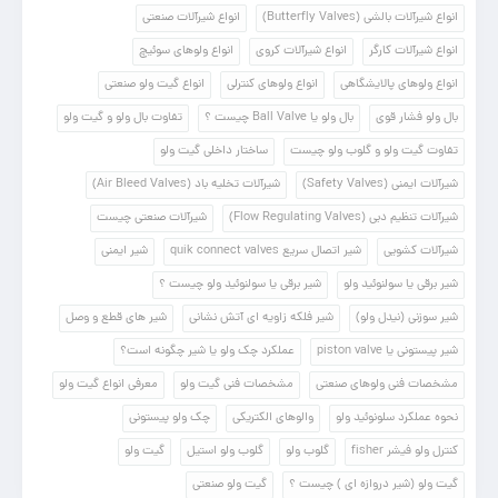
انواع شیرآلات بالشی (Butterfly Valves)
انواع شیرآلات صنعتی
انواع شیرآلات کارگر
انواع شیرآلات کروی
انواع ولوهای سوئیچ
انواع ولوهای پالایشگاهی
انواع ولوهای کنترلی
انواع گیت ولو صنعتی
بال ولو فشار قوی
بال ولو یا Ball Valve چیست ؟
تفاوت بال ولو و گیت ولو
تفاوت گیت ولو و گلوب ولو چیست
ساختار داخلی گیت ولو
شیرآلات ایمنی (Safety Valves)
شیرآلات تخلیه باد (Air Bleed Valves)
شیرآلات تنظیم دبی (Flow Regulating Valves)
شیرآلات صنعتی چیست
شیرآلات کشویی
شیر اتصال سریع quik connect valves
شیر ایمنی
شیر برقی یا سولنوئید ولو
شیر برقی یا سولنوئید ولو چیست ؟
شیر سوزنی (نیدل ولو)
شیر فلکه زاویه ای آتش نشانی
شیر های قطع و وصل
شیر پیستونی یا piston valve
عملکرد چک ولو یا شیر چگونه است؟
مشخصات فنی ولوهای صنعتی
مشخصات فنی گیت ولو
معرفی انواع گیت ولو
نحوه عملکرد سلونوئید ولو
والوهای الکتریکی
چک ولو پیستونی
کنترل ولو فیشر fisher
گلوب ولو
گلوب ولو استیل
گیت ولو
گیت ولو (شیر دروازه ای ) چیست ؟
گیت ولو صنعتی