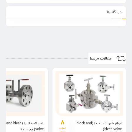
دیدگاه ها
مقالات مرتبط
۷
شیر انسداد یا (block and bleed
شیر دستی f valve
اسفند
valve) چیست ؟
؟